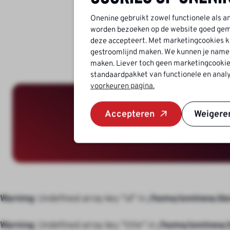
Onenine gebruikt zowel functionele als a
worden bezoeken op de website goed geme
deze accepteert. Met marketingcookies ku
gestroomlijnd maken. We kunnen je namelij
maken. Liever toch geen marketingcookie
standaardpakket van functionele en analy
voorkeuren pagina.
Accepteren
Weigere
230
Warning
: Undefined array key "id" in
/home/onnlnew/dom
Warning
: Undefined array key "title" in
/home/onnlnew/d